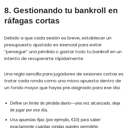
8. Gestionando tu bankroll en
ráfagas cortas
Debido a que cada sesión es breve, establecer un
presupuesto ajustado es esencial para evitar
“perseguir” una pérdida o gastar todo tu bankroll en un
intento de recuperarte rápidamente.
Una regla sencilla para jugadores de sesiones cortas es
tratar cada ronda como una micro‑apuesta dentro de
un fondo mayor que hayas pre‑asignado para ese día.
Define un límite de pérdida diario—una vez alcanzado, deja
de jugar por ese día.
Usa apuestas fijas (por ejemplo, €10) para saber
exactamente cuántas rondas puedes permitirte.