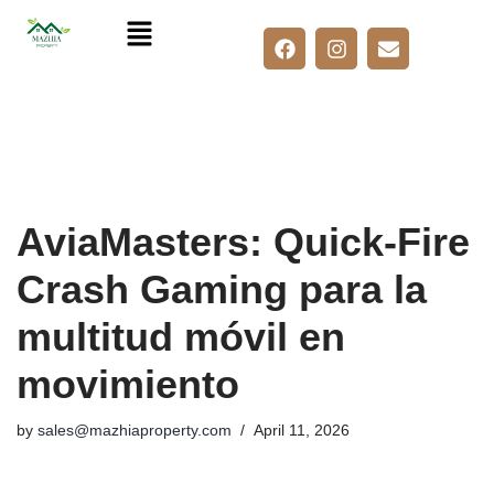
Skip
to
content
AviaMasters: Quick‑Fire
Crash Gaming para la
multitud móvil en
movimiento
by
sales@mazhiaproperty.com
April 11, 2026