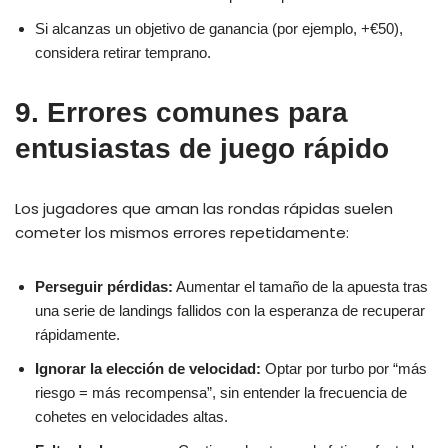
Si alcanzas un objetivo de ganancia (por ejemplo, +€50),
considera retirar temprano.
9. Errores comunes para
entusiastas de juego rápido
Los jugadores que aman las rondas rápidas suelen
cometer los mismos errores repetidamente:
Perseguir pérdidas:
Aumentar el tamaño de la apuesta tras
una serie de landings fallidos con la esperanza de recuperar
rápidamente.
Ignorar la elección de velocidad:
Optar por turbo por “más
riesgo = más recompensa”, sin entender la frecuencia de
cohetes en velocidades altas.