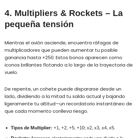
4. Multipliers & Rockets – La
pequeña tensión
Mientras el avión asciende, encuentra ráfagas de
multiplicadores que pueden aumentar tu posible
ganancia hasta ×250. Estos bonos aparecen como
iconos brillantes flotando a lo largo de la trayectoria de
vuelo.
De repente, un cohete puede dispararse desde un
lado, dividiendo a la mitad tu saldo actual y bajando
ligeramente tu altitud—un recordatorio instantáneo de
que cada momento conlleva riesgo.
Tipos de Multiplier:
+1, +2, +5, +10; x2, x3, x4, x5.