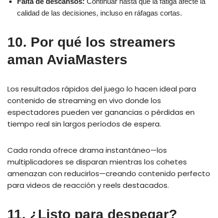
Falta de descansos:
Continuar hasta que la fatiga afecte la
calidad de las decisiones, incluso en ráfagas cortas.
10. Por qué los streamers
aman AviaMasters
Los resultados rápidos del juego lo hacen ideal para
contenido de streaming en vivo donde los
espectadores pueden ver ganancias o pérdidas en
tiempo real sin largos períodos de espera.
Cada ronda ofrece drama instantáneo—los
multiplicadores se disparan mientras los cohetes
amenazan con reducirlos—creando contenido perfecto
para videos de reacción y reels destacados.
11. ¿Listo para despegar?