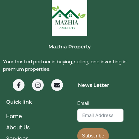
Mazhía Property
Your trusted partner in buying, selling, and investing in
premium properties.
News Letter
Quick link
Email
Home
About Us
Subscribe
Services