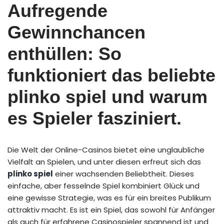
Aufregende
Gewinnchancen
enthüllen: So
funktioniert das beliebte
plinko spiel und warum
es Spieler fasziniert.
Die Welt der Online-Casinos bietet eine unglaubliche
Vielfalt an Spielen, und unter diesen erfreut sich das
plinko spiel
einer wachsenden Beliebtheit. Dieses
einfache, aber fesselnde Spiel kombiniert Glück und
eine gewisse Strategie, was es für ein breites Publikum
attraktiv macht. Es ist ein Spiel, das sowohl für Anfänger
als auch für erfahrene Casinospieler spannend ist und