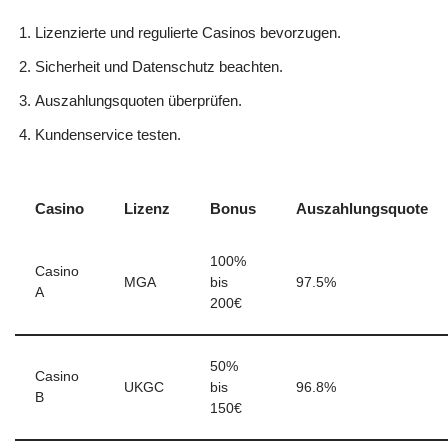
Lizenzierte und regulierte Casinos bevorzugen.
Sicherheit und Datenschutz beachten.
Auszahlungsquoten überprüfen.
Kundenservice testen.
Casino
Lizenz
Bonus
Auszahlungsquote
100%
Casino
MGA
bis
97.5%
A
200€
50%
Casino
UKGC
bis
96.8%
B
150€