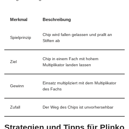
Merkmal
Beschreibung
Chip wird fallen gelassen und prallt an
Spielprinzip
Stiften ab
Chip in einem Fach mit hohem
Ziel
Multiplikator landen lassen
Einsatz multipliziert mit dem Multiplikator
Gewinn
des Fachs
Zufall
Der Weg des Chips ist unvorhersehbar
Strategien und Tipps für Plinko