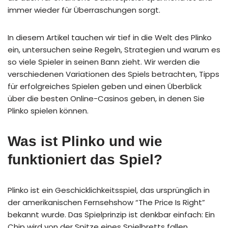
immer wieder für Überraschungen sorgt.
In diesem Artikel tauchen wir tief in die Welt des Plinko
ein, untersuchen seine Regeln, Strategien und warum es
so viele Spieler in seinen Bann zieht. Wir werden die
verschiedenen Variationen des Spiels betrachten, Tipps
für erfolgreiches Spielen geben und einen Überblick
über die besten Online-Casinos geben, in denen Sie
Plinko spielen können.
Was ist Plinko und wie
funktioniert das Spiel?
Plinko ist ein Geschicklichkeitsspiel, das ursprünglich in
der amerikanischen Fernsehshow “The Price Is Right”
bekannt wurde. Das Spielprinzip ist denkbar einfach: Ein
Chip wird von der Spitze eines Spielbretts fallen