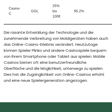
25%
Casino
GGL
bis
95.2%
C
100€
Die rasante Entwicklung der Technologie und die
zunehmende Verbreitung von Mobilgeräten haben auch
das Online-Casino-Erlebnis verändert. Heutzutage
können Spieler Plinko und andere Casinospiele bequem
von ihrem Smartphone oder Tablet aus spielen. Mobile
Casinos bieten oft eine benutzerfreundliche
Oberfläche und die Möglichkeit, unterwegs zu spielen.
Dies hat die Zugänglichkeit von Online-Casinos erhöht
und eine neue Spielergeneration angezogen.