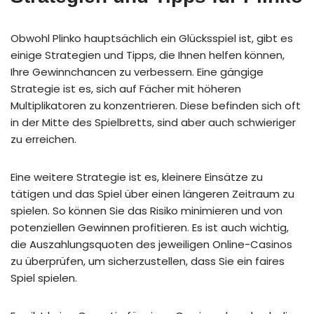
Obwohl Plinko hauptsächlich ein Glücksspiel ist, gibt es
einige Strategien und Tipps, die Ihnen helfen können,
Ihre Gewinnchancen zu verbessern. Eine gängige
Strategie ist es, sich auf Fächer mit höheren
Multiplikatoren zu konzentrieren. Diese befinden sich oft
in der Mitte des Spielbretts, sind aber auch schwieriger
zu erreichen.
Eine weitere Strategie ist es, kleinere Einsätze zu
tätigen und das Spiel über einen längeren Zeitraum zu
spielen. So können Sie das Risiko minimieren und von
potenziellen Gewinnen profitieren. Es ist auch wichtig,
die Auszahlungsquoten des jeweiligen Online-Casinos
zu überprüfen, um sicherzustellen, dass Sie ein faires
Spiel spielen.