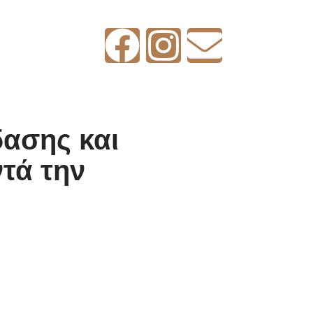
ασης και
τά την