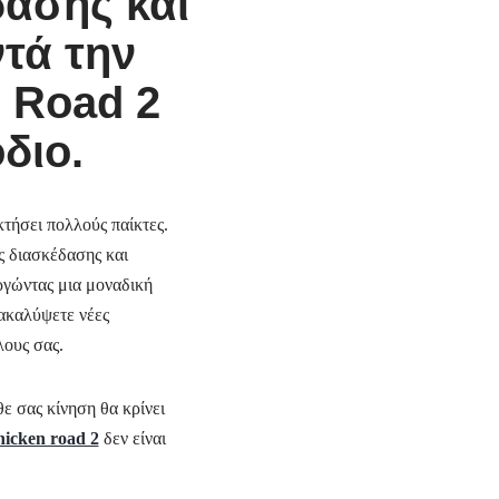
ασης και
τά την
 Road 2
διο.
ακτήσει πολλούς παίκτες.
ες διασκέδασης και
ργώντας μια μοναδική
νακαλύψετε νέες
λους σας.
ε σας κίνηση θα κρίνει
hicken road 2
δεν είναι