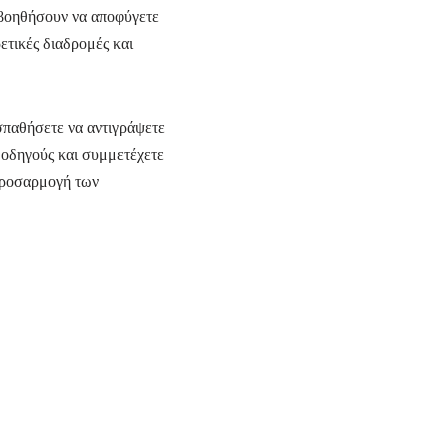
ς βοηθήσουν να αποφύγετε
ετικές διαδρομές και
οσπαθήσετε να αντιγράψετε
e οδηγούς και συμμετέχετε
 προσαρμογή των