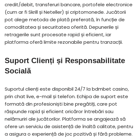
credit/debit, transferuri bancare, portofele electronice
(cum ar fi Skrill și Neteller) și criptomonede. Jucătorii
pot alege metoda de plată preferată, în funcție de
comoditatea și securitatea oferită. Depunerile și
retragerile sunt procesate rapid și eficient, iar
platforma oferă limite rezonabile pentru tranzacții.
Suport Clienți și Responsabilitate
Socială
Suportul clienți este disponibil 24/7 la bdmbet casino,
prin chat live, e-mail și telefon. Echipa de suport este
formată din profesioniști bine pregătiți, care pot
răspunde rapid și eficient oricăror întrebări sau
nelămuriri ale jucătorilor. Platforma se angajează să
ofere un serviciu de asistență de înaltă calitate, pentru
a asigura o experiență de joc pozitivă și fără probleme.