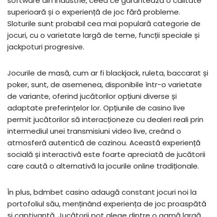
software din industrie, ceea ce garantează o calitate
superioară și o experiență de joc fără probleme.
Sloturile sunt probabil cea mai populară categorie de
jocuri, cu o varietate largă de teme, funcții speciale și
jackpoturi progresive.
Jocurile de masă, cum ar fi blackjack, ruleta, baccarat și
poker, sunt, de asemenea, disponibile într-o varietate
de variante, oferind jucătorilor opțiuni diverse și
adaptate preferințelor lor. Opțiunile de casino live
permit jucătorilor să interacționeze cu dealeri reali prin
intermediul unei transmisiuni video live, creând o
atmosferă autentică de cazinou. Această experiență
socială și interactivă este foarte apreciată de jucătorii
care caută o alternativă la jocurile online tradiționale.
În plus, bdmbet casino adaugă constant jocuri noi la
portofoliul său, menținând experiența de joc proaspătă
și captivantă. Jucătorii pot alege dintre o gamă largă