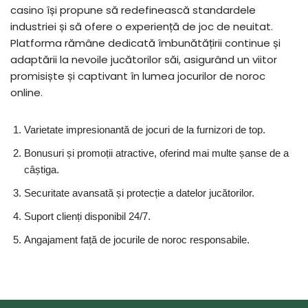
casino își propune să redefinească standardele
industriei și să ofere o experiență de joc de neuitat.
Platforma rămâne dedicată îmbunătățirii continue și
adaptării la nevoile jucătorilor săi, asigurând un viitor
promisiște și captivant în lumea jocurilor de noroc
online.
Varietate impresionantă de jocuri de la furnizori de top.
Bonusuri și promoții atractive, oferind mai multe șanse de a
câștiga.
Securitate avansată și protecție a datelor jucătorilor.
Suport clienți disponibil 24/7.
Angajament față de jocurile de noroc responsabile.