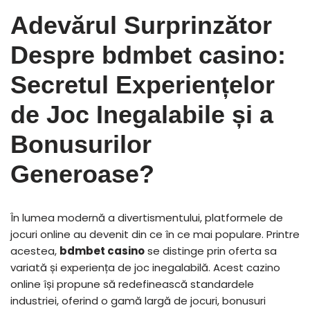
Adevărul Surprinzător
Despre bdmbet casino:
Secretul Experiențelor
de Joc Inegalabile și a
Bonusurilor
Generoase?
În lumea modernă a divertismentului, platformele de
jocuri online au devenit din ce în ce mai populare. Printre
acestea,
bdmbet casino
se distinge prin oferta sa
variată și experiența de joc inegalabilă. Acest cazino
online își propune să redefinească standardele
industriei, oferind o gamă largă de jocuri, bonusuri