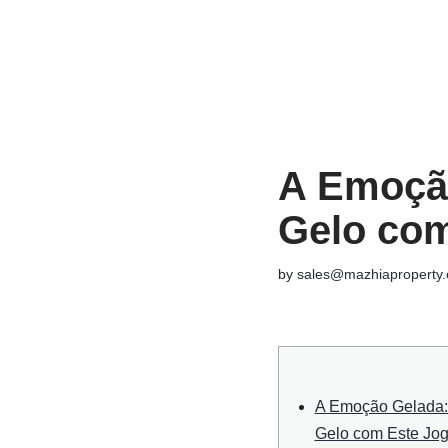
Skip
to
content
A Emoçã
Gelo com
by
sales@mazhiaproperty
A Emoção Gelada:
Gelo com Este Jog