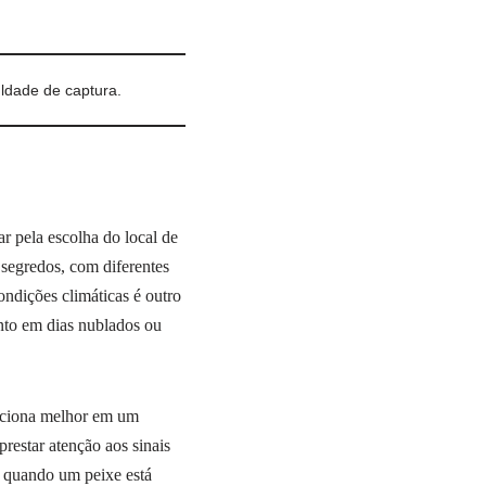
uldade de captura.
ar pela escolha do local de
segredos, com diferentes
ondições climáticas é outro
anto em dias nublados ou
unciona melhor em um
restar atenção aos sinais
r quando um peixe está