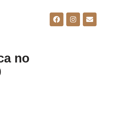
ca no
0