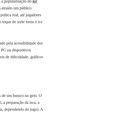
m a popularização do
ice
m atraído um público
rática real, até jogadores
m toque de sorte torna o
ice
do pela acessibilidade dos
, PC ou dispositivos
is de dificuldade, gráficos
és de um buraco no gelo. O
, a preparação da isca, a
nda, dependendo do jogo). A