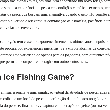
tempo tradicional em regiões frias, tem encontrado um novo fôlego co
que simula a experiência da pesca em condições climáticas extremas, te
astas da pesca que buscam uma alternativa quando o gelo não permite a p
safio divertido e relaxante. A combinação de estratégia, paciência e u
ia viciante e envolvente.
a no gelo tem crescido exponencialmente nos últimos anos, impulsiona
ente procura por experiências imersivas. Seja em plataformas de console
oferece uma variedade de opções para os jogadores, com diferentes níve
s que permitem competir e interagir com outros entusiastas.
 Ice Fishing Game?
em sua essência, é uma simulação virtual da atividade de pescar atrav
escolha de um local de pesca, a perfuração de um buraco no gelo virtual
da do peixe e, finalmente, a captura e a libertação do peixe (ou sua ve