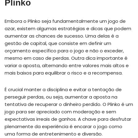
Plinko
Embora o Plinko seja fundamentalmente um jogo de
azar, existem algumas estratégias e dicas que podem
aumentar as chances de sucesso. Uma delas é a
gestão de capital, que consiste em definir um
orçamento específico para o jogo e não o exceder,
mesmo em caso de perdas. Outra dica importante é
variar a aposta, alternando entre valores mais altos e
mais baixos para equilibrar o risco e a recompensa.
É crucial manter a disciplina e evitar a tentação de
perseguir perdas, ou seja, aumentar a aposta na
tentativa de recuperar o dinheiro perdido. O Plinko é um
jogo para ser apreciado com moderação e sem
expectativas irreais de ganhos. A chave para desfrutar
plenamente da experiência é encarar o jogo como
uma forma de entretenimento e diversão.