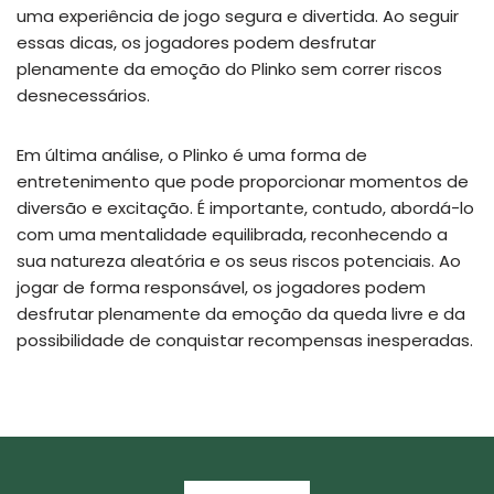
uma experiência de jogo segura e divertida. Ao seguir
essas dicas, os jogadores podem desfrutar
plenamente da emoção do Plinko sem correr riscos
desnecessários.
Em última análise, o Plinko é uma forma de
entretenimento que pode proporcionar momentos de
diversão e excitação. É importante, contudo, abordá-lo
com uma mentalidade equilibrada, reconhecendo a
sua natureza aleatória e os seus riscos potenciais. Ao
jogar de forma responsável, os jogadores podem
desfrutar plenamente da emoção da queda livre e da
possibilidade de conquistar recompensas inesperadas.