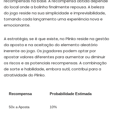
recompensas na base. A recompensa obtida depende
do local onde a bolinha finalmente repousa. A beleza
do jogo reside na sua simplicidade e imprevisibilidade,
tornando cada lançamento uma experiência nova e
emocionante.
A estratégia, se é que existe, no Plinko reside na gestão
da aposta e na aceitação do elemento aleatório
inerente ao jogo. Os jogadores podem optar por
apostar valores diferentes para aumentar ou diminuir
os riscos e as potenciais recompensas. A combinação
de sorte e habilidade, embora sutil, contribui para a
atratividade do Plinko.
Recompensa
Probabilidade Estimada
50x a Aposta
10%