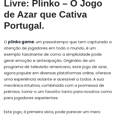
Livre: Plinko – O Jogo
de Azar que Cativa
Portugal.
O
plinko game
, um passatempo que tem capturado a
atenção de jogadores em todo o mundo, é um
exemplo fascinante de como a simplicidade pode
gerar emoção e antecipação. Originário de um
programa de televisão americano, este jogo de azar,
agora popular em diversas plataformas online, oferece
uma experiência viciante e acessível a todos. A sua
mecânica intuitiva, combinada com a promessa de
prémios, torna-o um favorito tanto para novatos como
para jogadores experientes.
Este jogo, à primeira vista, pode parecer um mero