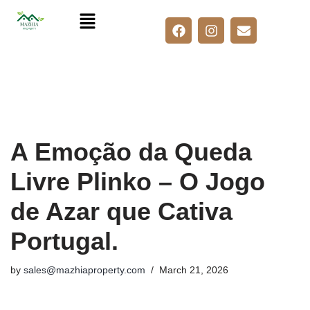
Skip
to
content
A Emoção da Queda
Livre Plinko – O Jogo
de Azar que Cativa
Portugal.
by
sales@mazhiaproperty.com
March 21, 2026