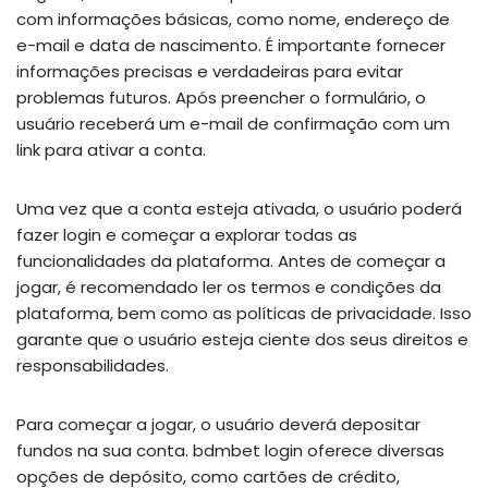
com informações básicas, como nome, endereço de
e-mail e data de nascimento. É importante fornecer
informações precisas e verdadeiras para evitar
problemas futuros. Após preencher o formulário, o
usuário receberá um e-mail de confirmação com um
link para ativar a conta.
Uma vez que a conta esteja ativada, o usuário poderá
fazer login e começar a explorar todas as
funcionalidades da plataforma. Antes de começar a
jogar, é recomendado ler os termos e condições da
plataforma, bem como as políticas de privacidade. Isso
garante que o usuário esteja ciente dos seus direitos e
responsabilidades.
Para começar a jogar, o usuário deverá depositar
fundos na sua conta. bdmbet login oferece diversas
opções de depósito, como cartões de crédito,