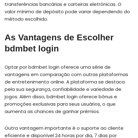
transferências bancárias e carteiras eletrônicas. O
valor mínimo de depósito pode variar dependendo do
método escolhido.
As Vantagens de Escolher
bdmbet login
Optar por bdmbet login oferece uma série de
vantagens em comparação com outras plataformas
de entretenimento online. A plataforma se destaca
pela sua segurança, confiabilidade e variedade de
jogos. Além disso, bdmbet login oferece bônus e
promoções exclusivas para seus usuários, o que
aumenta as chances de ganhar prêmios.
Outra vantagem importante é o suporte ao cliente
eficiente e disponível 24 horas por dia, 7 dias por