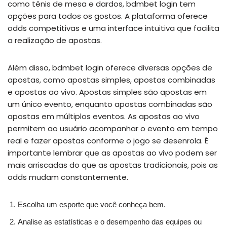
como tênis de mesa e dardos, bdmbet login tem
opções para todos os gostos. A plataforma oferece
odds competitivas e uma interface intuitiva que facilita
a realização de apostas.
Além disso, bdmbet login oferece diversas opções de
apostas, como apostas simples, apostas combinadas
e apostas ao vivo. Apostas simples são apostas em
um único evento, enquanto apostas combinadas são
apostas em múltiplos eventos. As apostas ao vivo
permitem ao usuário acompanhar o evento em tempo
real e fazer apostas conforme o jogo se desenrola. É
importante lembrar que as apostas ao vivo podem ser
mais arriscadas do que as apostas tradicionais, pois as
odds mudam constantemente.
Escolha um esporte que você conheça bem.
Analise as estatísticas e o desempenho das equipes ou