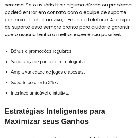
semana. Se o usuário tiver alguma dúvida ou problema,
poderá entrar em contato com a equipe de suporte
por meio de chat ao vivo, e-mail ou telefone. A equipe
de suporte está sempre pronta para ajudar e garantir
que o usuário tenha a melhor experiência possível.
Bônus e promoções regulares.
Segurança de ponta com criptografia.
Ampla variedade de jogos e apostas.
Suporte ao cliente 24/7.
Interface amigável e intuitiva.
Estratégias Inteligentes para
Maximizar seus Ganhos