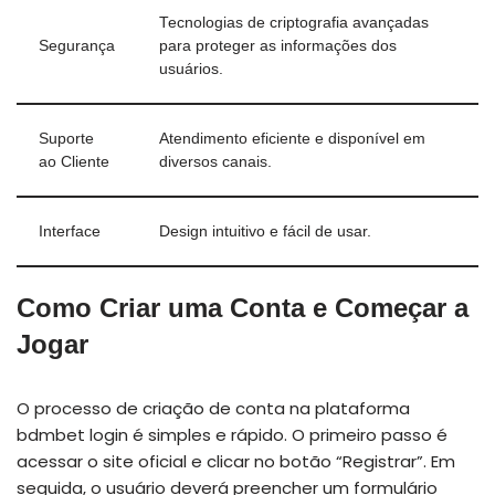
Tecnologias de criptografia avançadas
Segurança
para proteger as informações dos
usuários.
Suporte
Atendimento eficiente e disponível em
ao Cliente
diversos canais.
Interface
Design intuitivo e fácil de usar.
Como Criar uma Conta e Começar a
Jogar
O processo de criação de conta na plataforma
bdmbet login é simples e rápido. O primeiro passo é
acessar o site oficial e clicar no botão “Registrar”. Em
seguida, o usuário deverá preencher um formulário