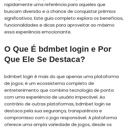
rapidamente uma referência para aqueles que
buscam diversão e a chance de conquistar prêmios
significativos. Este guia completo explora os benefícios,
funcionalidades e dicas para aproveitar ao máximo
essa experiência emocionante.
O Que É bdmbet login e Por
Que Ele Se Destaca?
bdmbet login é mais do que apenas uma plataforma
de jogos; é um ecossistema completo de
entretenimento que combina tecnologia de ponta
com uma experiência de usuário impecável. Ao
contrário de outras plataformas, bdmbet login se
destaca pela sua segurança, transparência e
compromisso com o jogo responsável. A plataforma
oferece uma ampla variedade de jogos, desde os