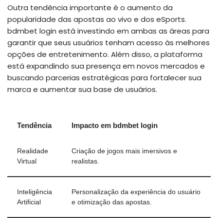
Outra tendência importante é o aumento da
popularidade das apostas ao vivo e dos eSports.
bdmbet login está investindo em ambas as áreas para
garantir que seus usuários tenham acesso às melhores
opções de entretenimento. Além disso, a plataforma
está expandindo sua presença em novos mercados e
buscando parcerias estratégicas para fortalecer sua
marca e aumentar sua base de usuários.
Tendência
Impacto em bdmbet login
Realidade
Criação de jogos mais imersivos e
Virtual
realistas.
Inteligência
Personalização da experiência do usuário
Artificial
e otimização das apostas.