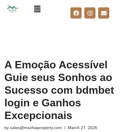
Skip
to
content
A Emoção Acessível
Guie seus Sonhos ao
Sucesso com bdmbet
login e Ganhos
Excepcionais
by
sales@mazhiaproperty.com
March 27, 2026