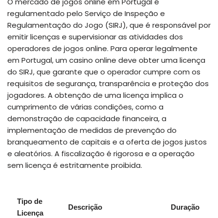
O mercado de jogos online em Portugal é
regulamentado pelo Serviço de Inspeção e
Regulamentação do Jogo (SIRJ), que é responsável por
emitir licenças e supervisionar as atividades dos
operadores de jogos online. Para operar legalmente
em Portugal, um casino online deve obter uma licença
do SIRJ, que garante que o operador cumpre com os
requisitos de segurança, transparência e proteção dos
jogadores. A obtenção de uma licença implica o
cumprimento de várias condições, como a
demonstração de capacidade financeira, a
implementação de medidas de prevenção do
branqueamento de capitais e a oferta de jogos justos
e aleatórios. A fiscalização é rigorosa e a operação
sem licença é estritamente proibida.
Tipo de
Descrição
Duração
Licença