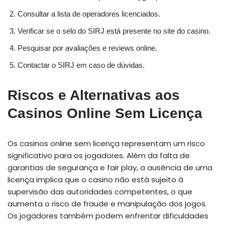
Consultar a lista de operadores licenciados.
Verificar se o selo do SIRJ está presente no site do casino.
Pesquisar por avaliações e reviews online.
Contactar o SIRJ em caso de dúvidas.
Riscos e Alternativas aos
Casinos Online Sem Licença
Os casinos online sem licença representam um risco
significativo para os jogadores. Além da falta de
garantias de segurança e fair play, a ausência de uma
licença implica que o casino não está sujeito à
supervisão das autoridades competentes, o que
aumenta o risco de fraude e manipulação dos jogos.
Os jogadores também podem enfrentar dificuldades