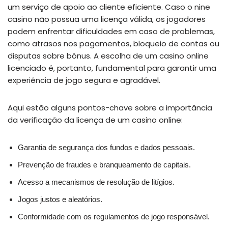
um serviço de apoio ao cliente eficiente. Caso o nine
casino não possua uma licença válida, os jogadores
podem enfrentar dificuldades em caso de problemas,
como atrasos nos pagamentos, bloqueio de contas ou
disputas sobre bónus. A escolha de um casino online
licenciado é, portanto, fundamental para garantir uma
experiência de jogo segura e agradável.
Aqui estão alguns pontos-chave sobre a importância
da verificação da licença de um casino online:
Garantia de segurança dos fundos e dados pessoais.
Prevenção de fraudes e branqueamento de capitais.
Acesso a mecanismos de resolução de litígios.
Jogos justos e aleatórios.
Conformidade com os regulamentos de jogo responsável.