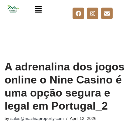
Skip
to
content
A adrenalina dos jogos
online o Nine Casino é
uma opção segura e
legal em Portugal_2
by
sales@mazhiaproperty.com
April 12, 2026