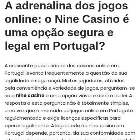
A adrenalina dos jogos
online: o Nine Casino é
uma opção segura e
legal em Portugal?
A crescente popularidade dos casinos online em
Portugal levanta frequentemente a questão da sua
legalidade e segurança. Muitos jogadores, atraídos
pela conveniência e variedade de jogos, perguntam-se
se o
nine casino
é uma opção viável e dentro da lei. A
resposta a esta pergunta não é totalmente simples,
uma vez que o mercado de jogos online em Portugal é
regulamentado e exige licenças específicas para
operar legalmente. A legalidade do nine casino em
Portugal depende, portanto, da sua conformidade com