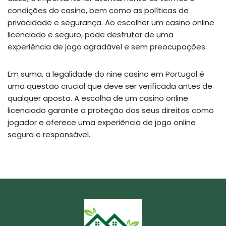
condições do casino, bem como as políticas de
privacidade e segurança. Ao escolher um casino online
licenciado e seguro, pode desfrutar de uma
experiência de jogo agradável e sem preocupações.
Em suma, a legalidade do nine casino em Portugal é
uma questão crucial que deve ser verificada antes de
qualquer aposta. A escolha de um casino online
licenciado garante a proteção dos seus direitos como
jogador e oferece uma experiência de jogo online
segura e responsável.