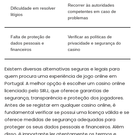
Recorrer às autoridades
Dificuldade em resolver
competentes em caso de
litígios
problemas
Falta de proteção de
Verificar as políticas de
dados pessoais e
privacidade e segurança do
financeiros
casino
Existem diversas alternativas seguras e legais para
quem procura uma experiência de jogo online em
Portugal. A melhor opção é escolher um casino online
licenciado pelo SIRJ, que oferece garantias de
segurança, transparência e proteção dos jogadores.
Antes de se registar em qualquer casino online, é
fundamental verificar se possui uma licença válida e se
oferece medidas de segurança adequadas para
proteger os seus dados pessoais e financeiros. Além
disso, é importante ler atentamente os termos e