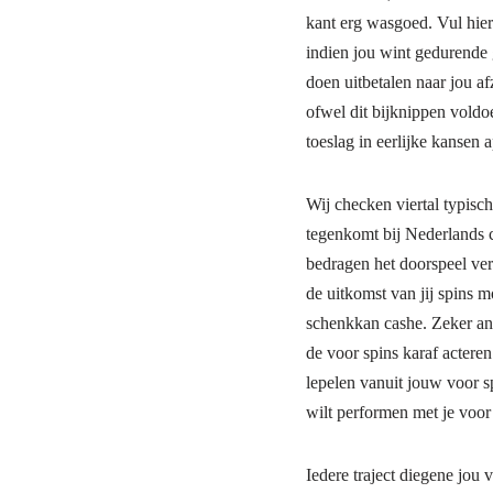
kant erg wasgoed. Vul hier
indien jou wint gedurende g
doen uitbetalen naar jou a
ofwel dit bijknippen voldoe
toeslag in eerlijke kansen a
Wij checken viertal typisc
tegenkomt bij Nederlands ca
bedragen het doorspeel ver
de uitkomst van jij spins m
schenkkan cashe. Zeker and
de voor spins karaf actere
lepelen vanuit jouw voor s
wilt performen met je voor 
Iedere traject diegene jou