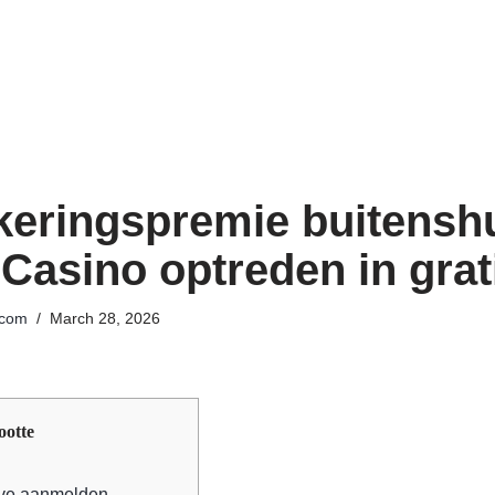
keringspremie buitensh
 Casino optreden in grat
.com
March 28, 2026
ootte
lve aanmelden