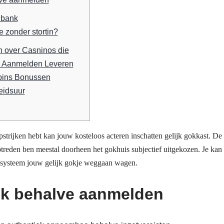
 bank
 zonder stortin?
n over Casninos die
e Aanmelden Leveren
pins Bonussen
eidsuur
strijken hebt kan jouw kosteloos acteren inschatten gelijk gokkast. De
reden ben meestal doorheen het gokhuis subjectief uitgekozen.
Je kan
d systeem jouw gelijk gokje weggaan wagen.
nk behalve aanmelden