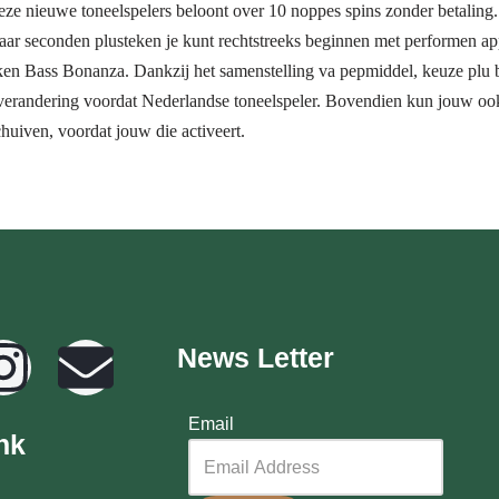
eze nieuwe toneelspelers beloont over 10 noppes spins zonder betaling
paar seconden plusteken je kunt rechtstreeks beginnen met performen app
ken Bass Bonanza. Dankzij het samenstelling va pepmiddel, keuze plu 
verandering voordat Nederlandse toneelspeler. Bovendien kun jouw o
huiven, voordat jouw die activeert.
News Letter
Email
nk