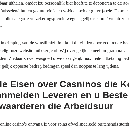
fbaar uithalen, omdat jou persoonlijk bier hoeft te te deponeren te de g
afwisselend buiten gedurende laten voldoen achter gij vrijspele. Daar tel
 alle categorie verzekeringspremie wegens gelijk casino. Over deze b
ten.
ei inkrimping van de winstlimiet. Jou kunt dit vinden door gedurende b
akelig onze website Intikkertje.nl. Wij over gelijk actueel programma van
eden. Ziedaar zowel wasgoed ofwe daar gelijk maximale uitbetaling bedr
 gelijk opperste bedrag bedragen speel dan noppes te lang tijdens.
de Eisen over Casninos die K
anmelden Leveren en u Beste
waarderen die Arbeidsuur
 online casino’s ontvang je voor spins ofwel speelgeld buitenshuis stor