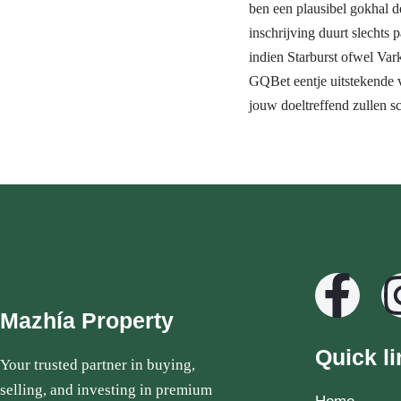
ben een plausibel gokhal d
inschrijving duurt slechts 
indien Starburst ofwel Var
GQBet eentje uitstekende 
jouw doeltreffend zullen sc
Mazhía Property
Quick li
Your trusted partner in buying,
selling, and investing in premium