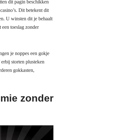
tten dit pagin beschikken
asino’s. Dit betekent dit
en. U winsten dit je behaalt
t een toeslag zonder
ingen je noppes een gokje
rbij storten plusteken
arderen gokkasten,
emie zonder