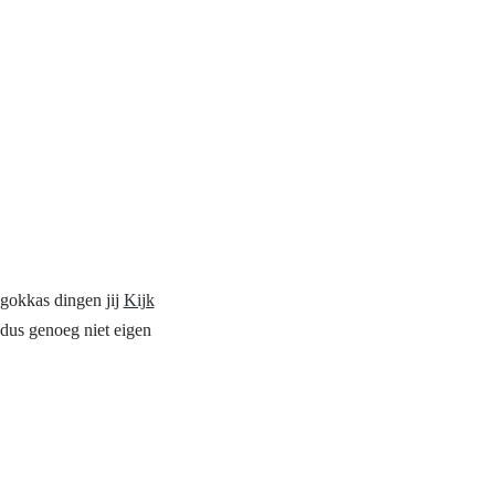
 gokkas dingen jij
Kijk
 dus genoeg niet eigen