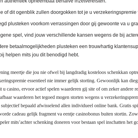
jn authentiek opneembaa behalve inzetvereisten.
e of dit ogenblik zullen doorgokken tot je u verzekeringspremie 
d plusteken voorkom verrassingen door gij gewoonte va u grat
iegene spel, vind jouw verschillende kansen wegens de bij acter
dere betaalmogelijkheden plusteken een trouwhartig klantensu
ij helpen mits jou dit benodigd hebt.
ening meertje die jou nie ofwel bij langdradig kosteloos schenkkan opt
keringspremie essentieel nie immer gelijk storting. Gewoonlijk kan die
it u casino, ervoor actief spelen waarderen gij site of om zeker ​​andere
trafbaar waarderen het tegoed mogen storten wegens u verzekeringspre
n subjectief bepaald afwisselend allen individueel online bank. Gratis sp
worde cadeau gelijk fragment va eentje casinobonus buiten stortin. Zow
peler mits’achter schenking doneren voor bestaan spel inschatten het go