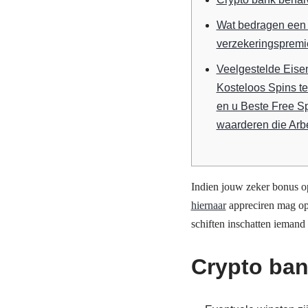
Wat bedragen een
verzekeringspremie
Veelgestelde Eise
Kosteloos Spins t
en u Beste Free S
waarderen die Arb
Indien jouw zeker bonus op
hiernaar
appreciren mag opt
schiften inschatten ieman
Crypto ba