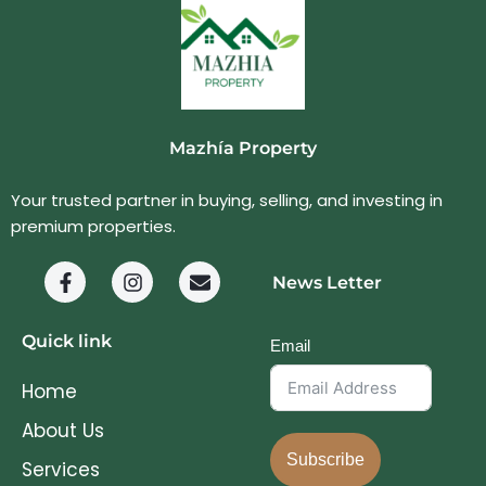
Mazhía Property
Your trusted partner in buying, selling, and investing in
premium properties.
News Letter
Quick link
Email
Home
About Us
Subscribe
Services