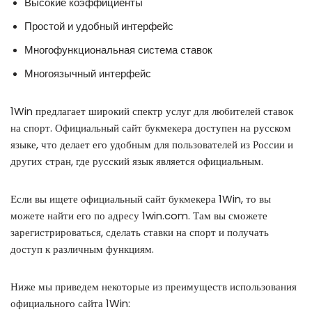
Высокие коэффициенты
Простой и удобный интерфейс
Многофункциональная система ставок
Многоязычный интерфейс
1Win предлагает широкий спектр услуг для любителей ставок
на спорт. Официальный сайт букмекера доступен на русском
языке, что делает его удобным для пользователей из России и
других стран, где русский язык является официальным.
Если вы ищете официальный сайт букмекера 1Win, то вы
можете найти его по адресу 1win.com. Там вы сможете
зарегистрироваться, сделать ставки на спорт и получать
доступ к различным функциям.
Ниже мы приведем некоторые из преимуществ использования
официального сайта 1Win: