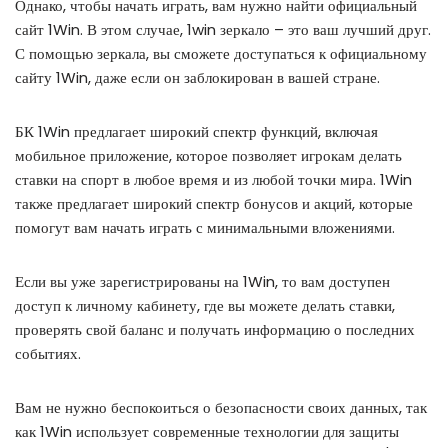
Однако, чтобы начать играть, вам нужно найти официальный
сайт 1Win. В этом случае, 1win зеркало – это ваш лучший друг.
С помощью зеркала, вы сможете доступаться к официальному
сайту 1Win, даже если он заблокирован в вашей стране.
БК 1Win предлагает широкий спектр функций, включая
мобильное приложение, которое позволяет игрокам делать
ставки на спорт в любое время и из любой точки мира. 1Win
также предлагает широкий спектр бонусов и акций, которые
помогут вам начать играть с минимальными вложениями.
Если вы уже зарегистрированы на 1Win, то вам доступен
доступ к личному кабинету, где вы можете делать ставки,
проверять свой баланс и получать информацию о последних
событиях.
Вам не нужно беспокоиться о безопасности своих данных, так
как 1Win использует современные технологии для защиты