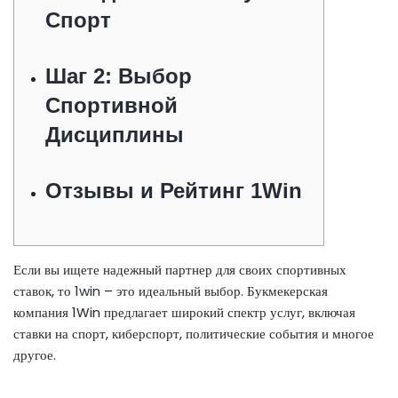
Спорт
Шаг 2: Выбор
Спортивной
Дисциплины
Отзывы и Рейтинг 1Win
Если вы ищете надежный партнер для своих спортивных
ставок, то
1win
– это идеальный выбор. Букмекерская
компания 1Win предлагает широкий спектр услуг, включая
ставки на спорт, киберспорт, политические события и многое
другое.