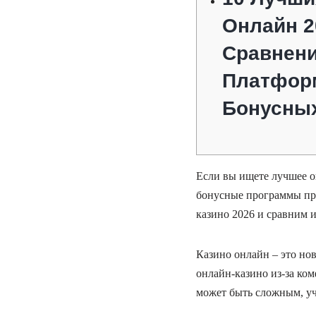
Онлайн 2
Сравнен
Платфор
Бонусны
Если вы ищете лучшее он
бонусные программы пре
казино 2026 и сравним 
Казино онлайн – это но
онлайн-казино из-за ко
может быть сложным, уч