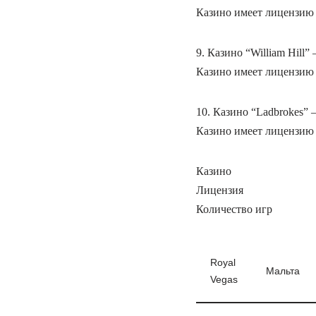
Казино имеет лицензию 
9. Казино “William Hill”
Казино имеет лицензию 
10. Казино “Ladbrokes” –
Казино имеет лицензию 
Казино
Лицензия
Количество игр
Royal
Мальта
Vegas