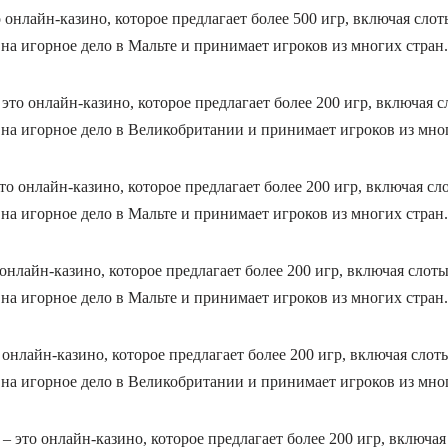
о онлайн-казино, которое предлагает более 500 игр, включая слот
на игорное дело в Мальте и принимает игроков из многих стран.
 это онлайн-казино, которое предлагает более 200 игр, включая с
на игорное дело в Великобритании и принимает игроков из мног
то онлайн-казино, которое предлагает более 200 игр, включая сло
на игорное дело в Мальте и принимает игроков из многих стран.
 онлайн-казино, которое предлагает более 200 игр, включая слоты
на игорное дело в Мальте и принимает игроков из многих стран.
 онлайн-казино, которое предлагает более 200 игр, включая слоты
на игорное дело в Великобритании и принимает игроков из мног
 – это онлайн-казино, которое предлагает более 200 игр, включая