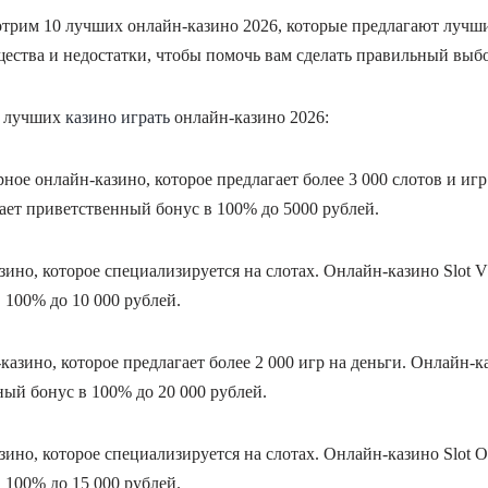
отрим 10 лучших онлайн-казино 2026, которые предлагают лучши
ства и недостатки, чтобы помочь вам сделать правильный выбо
0 лучших
казино играть
онлайн-казино 2026:
ярное онлайн-казино, которое предлагает более 3 000 слотов и иг
ает приветственный бонус в 100% до 5000 рублей.
казино, которое специализируется на слотах. Онлайн-казино Slot 
 100% до 10 000 рублей.
-казино, которое предлагает более 2 000 игр на деньги. Онлайн-к
ый бонус в 100% до 20 000 рублей.
казино, которое специализируется на слотах. Онлайн-казино Slot 
 100% до 15 000 рублей.