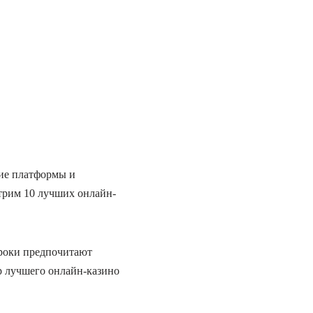
кие платформы и
трим 10 лучших онлайн-
гроки предпочитают
р лучшего онлайн-казино