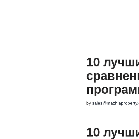
Skip
to
content
10 лучш
сравнен
програм
by
sales@mazhiaproperty
10 лучши