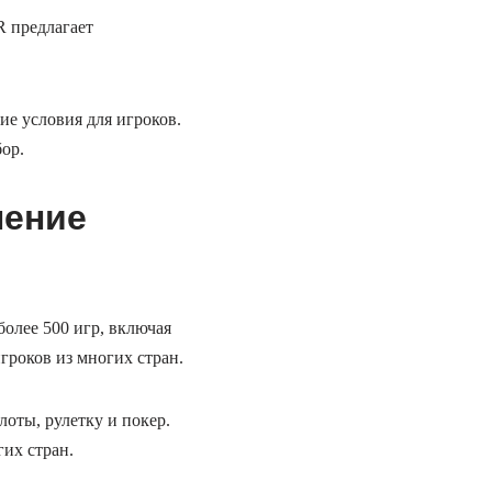
R предлагает
ие условия для игроков.
ор.
нение
более 500 игр, включая
гроков из многих стран.
лоты, рулетку и покер.
их стран.