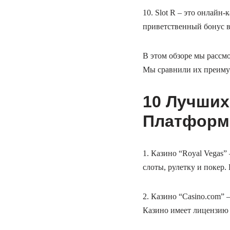
10. Slot R – это онлайн-
приветственный бонус в
В этом обзоре мы рассм
Мы сравнили их преимущ
10 Лучших
Платформ
1. Казино “Royal Vegas”
слоты, рулетку и покер.
2. Казино “Casino.com” –
Казино имеет лицензию 