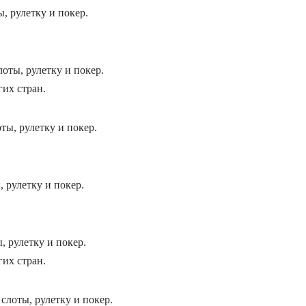
ы, рулетку и покер.
лоты, рулетку и покер.
их стран.
ты, рулетку и покер.
, рулетку и покер.
, рулетку и покер.
их стран.
 слоты, рулетку и покер.