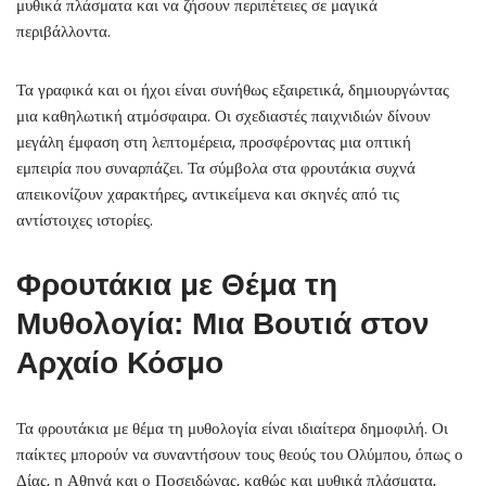
μυθικά πλάσματα και να ζήσουν περιπέτειες σε μαγικά
περιβάλλοντα.
Τα γραφικά και οι ήχοι είναι συνήθως εξαιρετικά, δημιουργώντας
μια καθηλωτική ατμόσφαιρα. Οι σχεδιαστές παιχνιδιών δίνουν
μεγάλη έμφαση στη λεπτομέρεια, προσφέροντας μια οπτική
εμπειρία που συναρπάζει. Τα σύμβολα στα φρουτάκια συχνά
απεικονίζουν χαρακτήρες, αντικείμενα και σκηνές από τις
αντίστοιχες ιστορίες.
Φρουτάκια με Θέμα τη
Μυθολογία: Μια Βουτιά στον
Αρχαίο Κόσμο
Τα φρουτάκια με θέμα τη μυθολογία είναι ιδιαίτερα δημοφιλή. Οι
παίκτες μπορούν να συναντήσουν τους θεούς του Ολύμπου, όπως ο
Δίας, η Αθηνά και ο Ποσειδώνας, καθώς και μυθικά πλάσματα,