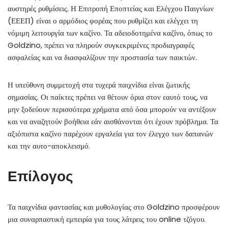
αυστηρές ρυθμίσεις. Η Επιτροπή Εποπτείας και Ελέγχου Παιγνίων
(ΕΕΕΠ) είναι ο αρμόδιος φορέας που ρυθμίζει και ελέγχει τη
νόμιμη λειτουργία των καζίνο. Τα αδειοδοτημένα καζίνο, όπως το
Goldzino, πρέπει να πληρούν συγκεκριμένες προδιαγραφές
ασφαλείας και να διασφαλίζουν την προστασία των παικτών.
Η υπεύθυνη συμμετοχή στα τυχερά παιχνίδια είναι ζωτικής
σημασίας. Οι παίκτες πρέπει να θέτουν όρια στον εαυτό τους, να
μην ξοδεύουν περισσότερα χρήματα από όσα μπορούν να αντέξουν
και να αναζητούν βοήθεια εάν αισθάνονται ότι έχουν πρόβλημα. Τα
αξιόπιστα καζίνο παρέχουν εργαλεία για τον έλεγχο των δαπανών
και την αυτο-αποκλεισμό.
Επίλογος
Τα παιχνίδια φαντασίας και μυθολογίας στο Goldzino προσφέρουν
μια συναρπαστική εμπειρία για τους λάτρεις του online τζόγου.